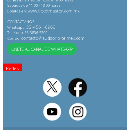
Lunes a viernes de 10:00 a 19:00 horas
Sábados de 11:00 - 18:00 horas
www.ticketmaster.com.mx
Boletos en:
CONTÁCTANOS:
33-4561-6960
Whatsapp:
Teléfono: 33-3836-5200
contacto@auditorio-telmex.com
Correo:
UNETE AL CANAL DE WHATSAPP
Redes